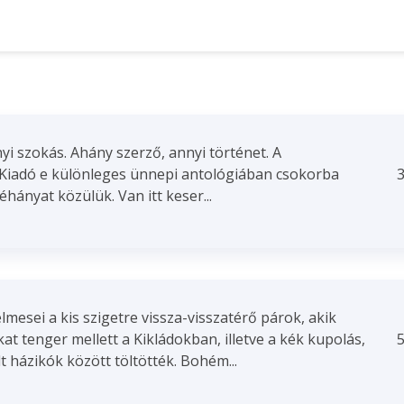
yi szokás. Ahány szerző, annyi történet. A
Kiadó e különleges ünnepi antológiában csokorba
3
hányat közülük. Van itt keser...
lmesei a kis szigetre vissza-visszatérő párok, akik
at tenger mellett a Kikládokban, illetve a kék kupolás,
5
t házikók között töltötték. Bohém...