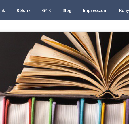
ink
Rólunk
GYIK
Blog
Impresszum
Köny