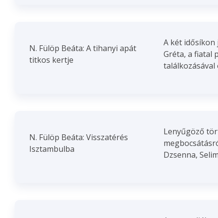
A két idősíkon
N. Fülöp Beáta: A tihanyi apát
Gréta, a fiata
titkos kertje
találkozásával e
Lenyűgöző tört
N. Fülöp Beáta: Visszatérés
megbocsátásról
Isztambulba
Dzsenna, Selim