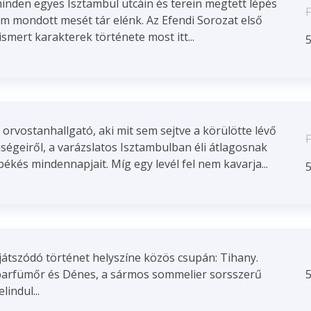
inden egyes Isztambul utcáin és terein megtett lépés
F
em mondott mesét tár elénk. Az Efendi Sorozat első
smert karakterek története most itt...
5
l orvostanhallgató, aki mit sem sejtve a körülötte lévő
F
nségeiről, a varázslatos Isztambulban éli átlagosnak
ékés mindennapjait. Míg egy levél fel nem kavarja...
5
 játszódó történet helyszíne közös csupán: Tihany.
l parfümőr és Dénes, a sármos sommelier sorsszerű
5
lindul...