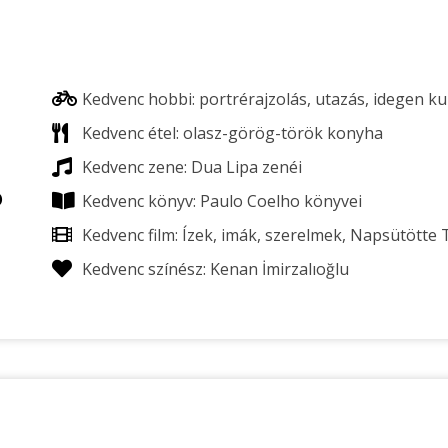
Kedvenc hobbi: portrérajzolás, utazás, idegen 
Kedvenc étel: olasz-görög-török konyha
Kedvenc zene: Dua Lipa zenéi
ó
Kedvenc könyv: Paulo Coelho könyvei
Kedvenc film: Ízek, imák, szerelmek, Napsütötte
Kedvenc színész: Kenan İmirzalıoğlu