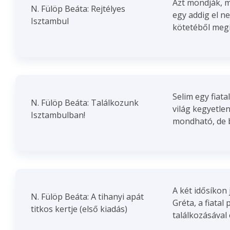
Azt mondják, m
N. Fülöp Beáta: Rejtélyes
egy addig el n
Isztambul
kötetéből megi
Selim egy fiata
N. Fülöp Beáta: Találkozunk
világ kegyetle
Isztambulban!
mondható, de b
A két idősíkon
N. Fülöp Beáta: A tihanyi apát
Gréta, a fiata
titkos kertje (első kiadás)
találkozásával e