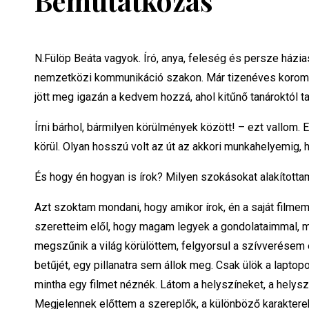
Bemutatkozás
N.Fülöp Beáta vagyok. Író, anya, feleség és persze há
nemzetközi kommunikáció szakon. Már tizenéves korom óta
jött meg igazán a kedvem hozzá, ahol kitűnő tanároktól 
Írni bárhol, bármilyen körülmények között! – ezt vallo
körül. Olyan hosszú volt az út az akkori munkahelyemig, 
És hogy én hogyan is írok? Milyen szokásokat alakította
Azt szoktam mondani, hogy amikor írok, én a saját film
szeretteim elől, hogy magam legyek a gondolataimmal, me
megszűnik a világ körülöttem, felgyorsul a szívverésem é
betűjét, egy pillanatra sem állok meg. Csak ülök a lapt
mintha egy filmet néznék. Látom a helyszíneket, a helysz
Megjelennek előttem a szereplők, a különböző karakterek.