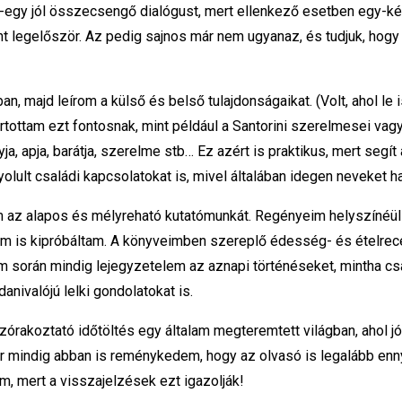
egy-egy jól összecsengő dialógust, mert ellenkező esetben egy-
 legelőször. Az pedig sajnos már nem ugyanaz, és tudjuk, hogy 
 majd leírom a külső és belső tulajdonságaikat. (Volt, ahol le i
tottam ezt fontosnak, mint például a Santorini szerelmesei vagy
yja, apja, barátja, szerelme stb… Ez azért is praktikus, mert segít
ult családi kapcsolatokat is, mivel általában idegen neveket h
az alapos és mélyreható kutatómunkát. Regényeim helyszínéül c
am is kipróbáltam. A könyveimben szereplő édesség- és ételrece
im során mindig lejegyzetelem az aznapi történéseket, mintha c
nivalójú lelki gondolatokat is.
órakoztató időtöltés egy általam megteremtett világban, ahol j
or mindig abban is reménykedem, hogy az olvasó is legalább enny
 mert a visszajelzések ezt igazolják!