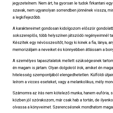
jegyzetelnem. Nem árt, ha gyorsan le tudok firkantani 
szavak, nem ugyanolyan sorrendben jönnének vissza, mint
a legkifejezőbb.
A karaktereimet gondosan kidolgozom először gondolatban,
sokszereplős, több helyszínen játszódó regényeimnél tar
Készítek egy névösszesítőt, hogy ki kinek a fia, lánya, an
memorizáljam a neveiket és könnyebben átlássam a bonyol
A személyes tapasztalatok mellett szükségesnek tartom 
én magam is jártam. Olyan dolgokról írok, amiket én mag
hitelesség szempontjából elengedhetetlen. Külföldi útja
leírom a vicces eseteket, vagy a melankolikus, mély monda
Számomra az írás nem kötelező munka, hanem eufória, sz
közben jól szórakozom, már csak hab a tortán, de ilyenk
olvassa a könyveimet. Szerencsésnek mondhatom magam,