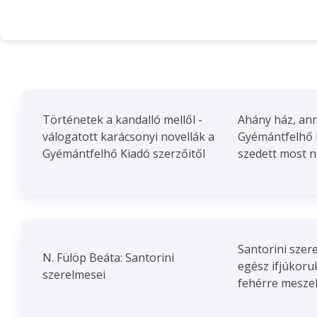
Történetek a kandalló mellől -
Ahány ház, ann
válogatott karácsonyi novellák a
Gyémántfelhő 
Gyémántfelhő Kiadó szerzőitől
szedett most né
Santorini szere
N. Fülöp Beáta: Santorini
egész ifjúkoruk
szerelmesei
fehérre meszel