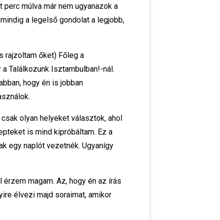
két perc múlva már nem ugyanazok a
mindig a legelső gondolat a legjobb,
s rajzoltam őket) Főleg a
 a Találkozunk Isztambulban!-nál.
 abban, hogy én is jobban
asználok.
sak olyan helyeket választok, ahol
pteket is mind kipróbáltam. Ez a
sak egy naplót vezetnék. Ugyanígy
ól érzem magam. Az, hogy én az írás
ire élvezi majd soraimat, amikor