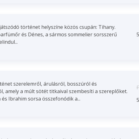
 játszódó történet helyszíne közös csupán: Tihany.
l parfümőr és Dénes, a sármos sommelier sorsszerű
5
lindul...
énet szerelemről, árulásról, bosszúról és
F
, amely a múlt sötét titkaival szembesíti a szereplőket.
 és Ibrahim sorsa összefonódik a...
5