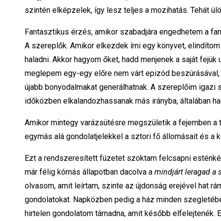
szintén elképzelek, így lesz teljes a mozihatás. Tehát ülö
Fantasztikus érzés, amikor szabadjára engedhetem a fantá
A szereplők. Amikor elkezdek írni egy könyvet, elindíto
haladni. Akkor hagyom őket, hadd menjenek a saját fejük 
meglepem egy-egy előre nem várt epizód beszúrásával, ami 
újabb bonyodalmakat generálhatnak. A szereplőim igazi sz
időközben elkalandozhassanak más irányba, általában h
Amikor mintegy varázsütésre megszületik a fejemben a tö
egymás alá gondolatjelekkel a sztori fő állomásait és a k
Ezt a rendszeresített füzetet szoktam felcsapni esténként
már félig kómás állapotban dacolva a
mindjárt leragad 
olvasom, amit leírtam, szinte az újdonság erejével hat 
gondolatokat. Napközben pedig a ház minden szegletében
hirtelen gondolatom támadna, amit később elfelejtenék. El