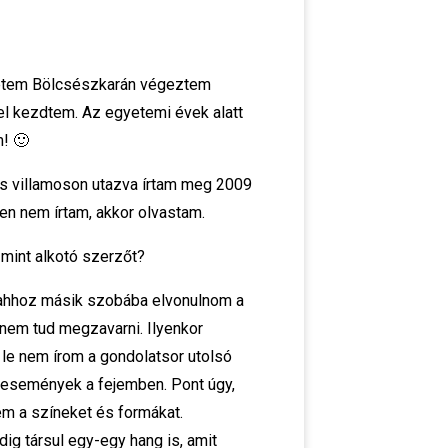
gyetem Bölcsészkarán végeztem
el kezdtem. Az egyetemi évek alatt
m! 🙂
es villamoson utazva írtam meg 2009
pen nem írtam, akkor olvastam.
 mint alkotó szerzőt?
l ahhoz másik szobába elvonulnom a
 nem tud megzavarni. Ilyenkor
 le nem írom a gondolatsor utolsó
z események a fejemben. Pont úgy,
em a színeket és formákat.
ig társul egy-egy hang is, amit