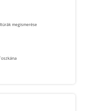
kultúrák megismerése
 Toszkána