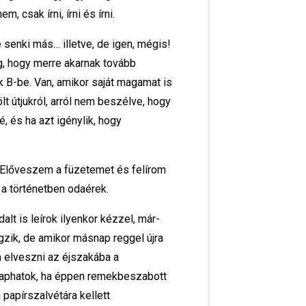
 csak írni, írni és írni.
 senki más… illetve, de igen, mégis!
g, hogy merre akarnak tovább
k B-be. Van, amikor saját magamat is
t útjukról, arról nem beszélve, hogy
, és ha azt igénylik, hogy
s. Előveszem a füzetemet és felírom
r a történetben odaérek.
alt is leírok ilyenkor kézzel, már-
gzik, de amikor másnap reggel újra
m elveszni az éjszakába a
lkaphatok, ha éppen remekbeszabott
 papírszalvétára kellett