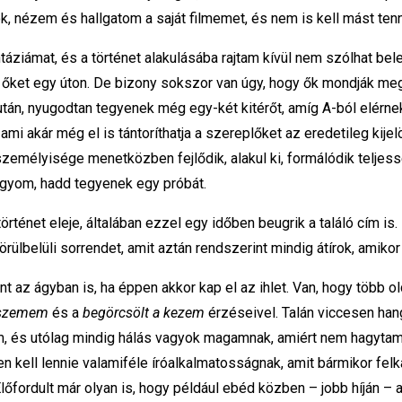
k, nézem és hallgatom a saját filmemet, és nem is kell mást tennem,
ziámat, és a történet alakulásába rajtam kívül nem szólhat bele
m őket egy úton. De bizony sokszor van úgy, hogy ők mondják me
után, nyugodtan tegyenek még egy-két kitérőt, amíg A-ból elérne
akár még el is tántoríthatja a szereplőket az eredetileg kijelöl
emélyisége menetközben fejlődik, alakul ki, formálódik teljessé
agyom, hadd tegyenek egy próbát.
rténet eleje, általában ezzel egy időben beugrik a találó cím i
örülbelüli sorrendet, amit aztán rendszerint mindig átírok, amiko
 az ágyban is, ha éppen akkor kap el az ihlet. Van, hogy több old
a szemem
és a
begörcsölt a kezem
érzéseivel. Talán viccesen han
rám, és utólag mindig hálás vagyok magamnak, amiért nem hagyta
 kell lennie valamiféle íróalkalmatosságnak, amit bármikor fe
őfordult már olyan is, hogy például ebéd közben – jobb híján – a