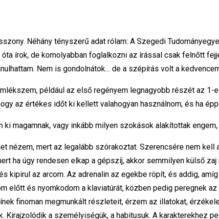
ziasszony. Néhány tényszerű adat rólam: A Szegedi Tudománye
 írok, de komolyabban foglalkozni az írással csak felnőtt fejj
tanulhattam. Nem is gondolnátok… de a szépírás volt a kedvence
m. Emlékszem, például az első regényem legnagyobb részét az 1-
hogy az értékes időt ki kellett valahogyan használnom, és ha ép
m ki magamnak, vagy inkább milyen szokások alakítottak engem,
emet nézem, mert az legalább szórakoztat. Szerencsére nem kel
rt ha úgy rendesen elkap a gépszíj, akkor semmilyen külső zaj
s kipirul az arcom. Az adrenalin az egekbe röpít, és addig, amíg
opom előtt és nyomkodom a klaviatúrát, közben pedig peregnek a
ínek finoman megmunkált részleteit, érzem az illatokat, érzékel
 Kirajzolódik a személyiségük, a habitusuk. A karakterekhez ped