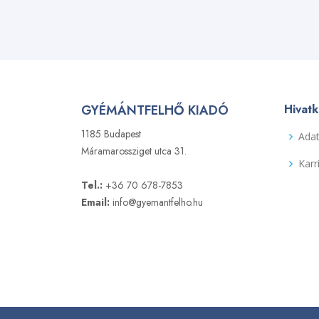
GYÉMÁNTFELHŐ KIADÓ
Hivat
1185 Budapest
Adat
Máramarossziget utca 31.
Karr
Tel.:
+36 70 678-7853
Email:
info@gyemantfelho.hu