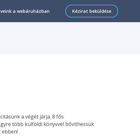
veink a webáruházban
Kézirat beküldése
itásunk a végét járja. 8 fős
gyre több külföldi könyvvel bővíthessük
t ebben!