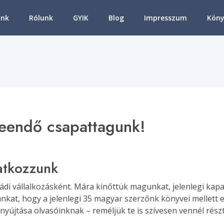
ink
Rólunk
GYIK
Blog
Impresszum
Köny
eendő csapattagunk!
tkozzunk
ádi vállalkozásként. Mára kinőttük magunkat, jelenlegi kapac
kat, hogy a jelenlegi 35 magyar szerzőnk könyvei mellett e
nyújtása olvasóinknak – reméljük te is szívesen vennél rész