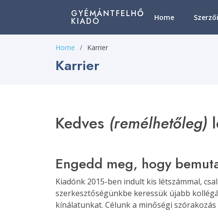
GYÉMÁNTFELHŐ
Home
Szerző
KIADÓ
Home
Karrier
Karrier
Kedves
(remélhetőleg)
l
Engedd meg, hogy bemuta
Kiadónk 2015-ben indult kis létszámmal, csal
szerkesztőségünkbe keressük újabb kollégán
kínálatunkat. Célunk a minőségi szórakozás 