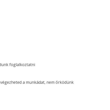
dunk foglalkoztatni
san végezheted a munkádat, nem őrködünk