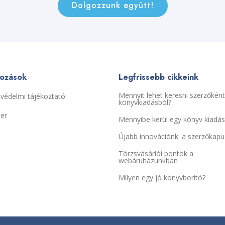
Dolgozzunk együtt!
kozások
Legfrissebb cikkeink
Mennyit lehet keresni szerzőként
védelmi tájékoztató
könyvkiadásból?
ier
Mennyibe kerül egy könyv kiadá
Újabb innovációnk: a szerzőkapu
Törzsvásárlói pontok a
webáruházunkban
Milyen egy jó könyvborító?