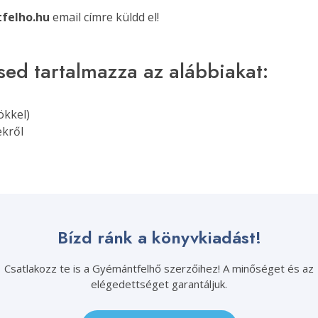
felho.hu
email címre küldd el!
ésed tartalmazza az alábbiakat:
ökkel)
ekről
Bízd ránk a könyvkiadást!
Csatlakozz te is a Gyémántfelhő szerzőihez! A minőséget és az
elégedettséget garantáljuk.