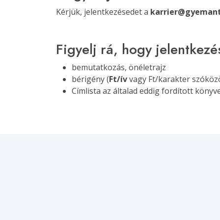
Kérjük, jelentkezésedet a
karrier@gyemant
Figyelj rá, hogy jelentkez
bemutatkozás, önéletrajz
bérigény (
Ft/ív
vagy Ft/karakter szóköz
Címlista az általad eddig fordított könyv