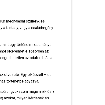
djuk meghaladni szüleink és
y a fantasy, vagy a családregény
 mint egy történelmi eseményt.
 ahol sikereimet elsősorban az
lengedhetetlen az odafordulás a
az ötvözete. Egy elképzelt – de
mas történetbe ágyazva.
kísért. Igyekszem magamnak és a
eg azokat, milyen kérdések és