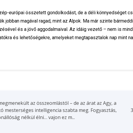
közép-európai összetett gondolkodást, de a déli könnyedséget 
dék jobban magával ragad, mint az Alpok. Ma már szinte bármeddi
zésével és a jövő aggodalmaival. Az idáig vezető – nem is min
tatókra és lehetőségekre, amelyeket megtapasztalok nap mint n
egmenekült az összeomlástól – de az árat az Agy, a
tó mesterséges intelligencia szabta meg. Fogyasztás,
3
állóság nélkül élni… vajon ez m...