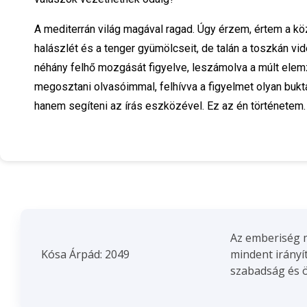
A mediterrán világ magával ragad. Úgy érzem, értem a 
halászlét és a tenger gyümölcseit, de talán a toszkán vi
néhány felhő mozgását figyelve, leszámolva a múlt elem
megosztani olvasóimmal, felhívva a figyelmet olyan buk
hanem segíteni az írás eszközével. Ez az én történetem.
Az emberiség m
Kósa Árpád: 2049
mindent irányí
szabadság és ön