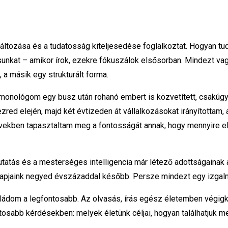
áltozása és a tudatosság kiteljesedése foglalkoztat. Hogyan tu
unkat – amikor írok, ezekre fókuszálok elsősorban. Mindezt vag
 a másik egy strukturált forma.
onológom egy busz után rohanó embert is közvetített, csakúgy,
ed elején, majd két évtizeden át vállalkozásokat irányítottam,
vekben tapasztaltam meg a fontosságát annak, hogy mennyire e
tatás és a mesterséges intelligencia már létező adottságainak 
 napjaink negyed évszázaddal később. Persze mindezt egy izgal
ládom a legfontosabb. Az olvasás, írás egész életemben végig
osabb kérdésekben: melyek életünk céljai, hogyan találhatjuk m