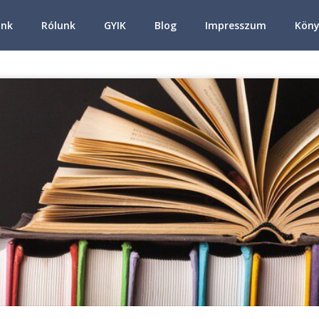
ink
Rólunk
GYIK
Blog
Impresszum
Köny