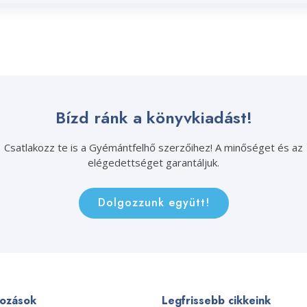
Bízd ránk a könyvkiadást!
Csatlakozz te is a Gyémántfelhő szerzőihez! A minőséget és az
elégedettséget garantáljuk.
Dolgozzunk együtt!
kozások
Legfrissebb cikkeink