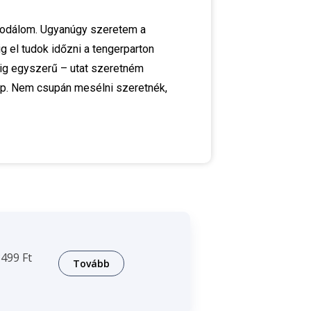
csodálom. Ugyanúgy szeretem a
g el tudok időzni a tengerparton
dig egyszerű – utat szeretném
ap. Nem csupán mesélni szeretnék,
499 Ft
Tovább