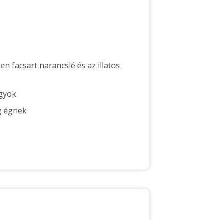
sen facsart narancslé és az illatos
agyok
g égnek