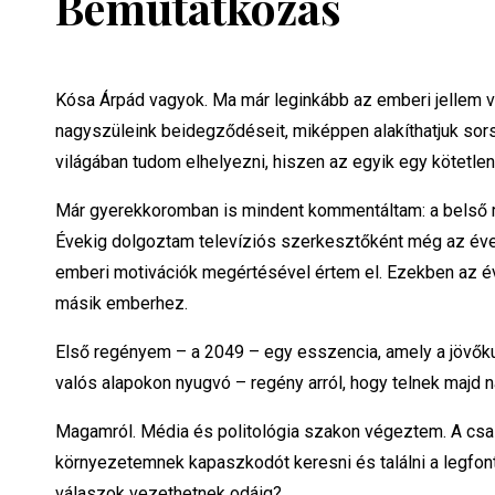
Bemutatkozás
Kósa Árpád vagyok. Ma már leginkább az emberi jellem v
nagyszüleink beidegződéseit, miképpen alakíthatjuk sors
világában tudom elhelyezni, hiszen az egyik egy kötetlen,
Már gyerekkoromban is mindent kommentáltam: a belső m
Évekig dolgoztam televíziós szerkesztőként még az évezr
emberi motivációk megértésével értem el. Ezekben az é
másik emberhez.
Első regényem – a 2049 – egy esszencia, amely a jövőku
valós alapokon nyugvó – regény arról, hogy telnek majd
Magamról. Média és politológia szakon végeztem. A csa
környezetemnek kapaszkodót keresni és találni a legfont
válaszok vezethetnek odáig?