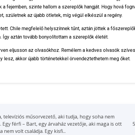
 a fejemben, szinte hallom a szereplők hangját. Hogy hová fogna
t, születnek az újabb ötletek, míg végül elkészül a regény.
tett. Chile megfelelő helyszínnek tűnt, aztán jöttek a főszerepl
. Így aztán tovább bonyolítottam a szereplők életét.
nyven eljusson az olvasókhoz. Remélem a kedves olvasók szíve
y lesz, akkor újabb történetekkel örvendeztethetem meg őket.
a, televíziós műsorvezető, aki tudja, hogy soha nem
 Egy férfi – Bart, egy árvaház vezetője, aki maga is ott
5
a nem volt családja. Egy kisfi...