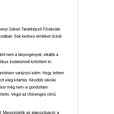
senyi Dániel Tanárképző Főiskolán
skolában. Sok kedves emléket őrzök
nt nem a lányregények, inkább a
ikus irodalomnál kötöttem ki.
pzeletem varázsol elém. Hogy lettem
t elég kitartás. Később iskolai
 Ekkor még nem is gondoltam
ztetni. Végül az Utórengés című
. Megszületik az alapszituáció, a