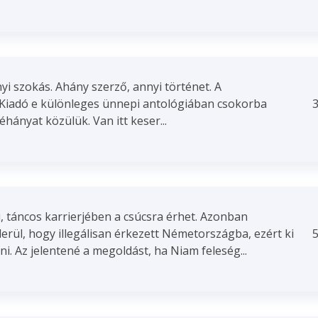
yi szokás. Ahány szerző, annyi történet. A
Kiadó e különleges ünnepi antológiában csokorba
3
hányat közülük. Van itt keser...
i, táncos karrierjében a csúcsra érhet. Azonban
derül, hogy illegálisan érkezett Németországba, ezért ki
5
ni. Az jelentené a megoldást, ha Niam feleség...