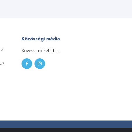
Közösségi média
 a
Kövess minket itt is:
sa?