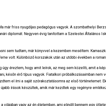
Ma már friss nyugdíjas pedagógus vagyok. A szombathelyi Berz
anári diplomát. Negyven évig tanítottam a Szelestei Általános I
vasni sem tudtam, már könyvvel a kezemben meséltem. Kamaszké
erne volt. Különböző korszakok után az utóbbi években a romant
 úgy éreztem, hogy amit leírok, az meg sem közelíti, amit a ké
, későn érő típus vagyok. Fiatalkori próbálkozásaimban nem vol
ezdtem el írni a saját szórakoztatásomra az első történetemet.
s újabb írások készültek, amik már kezdtek egy regényre emléke
a világban vagy az én életemben, ami elindít bennem egy ötletet