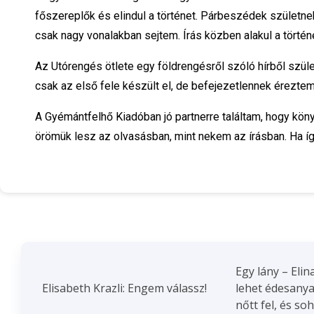
főszereplők és elindul a történet. Párbeszédek születnek
csak nagy vonalakban sejtem. Írás közben alakul a történe
Az Utórengés ötlete egy földrengésről szóló hírből szüle
csak az első fele készült el, de befejezetlennek éreztem
A Gyémántfelhő Kiadóban jó partnerre találtam, hogy kö
örömük lesz az olvasásban, mint nekem az írásban. Ha íg
Egy lány – Elin
Elisabeth Krazli: Engem válassz!
lehet édesanya.
nőtt fel, és soh