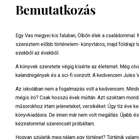
Bemutatkozás
Egy Vas megyei kis faluban, Ölbőn élek a családommal. 
szereztem előbb történelem- könyvtáros, majd földrajz t
ezekből az évekből.
A könyvek szeretete végig kísérte az életemet. Még ol
kalandregények és a sci-fi vonzott. A kedvencem Jules V
Az iskolában nem a fogalmazás volt a kedvencem. Mindig
mégis író? Csak hosszú évek múltán. Azt szoktam mondani
műsorokhoz írtam jeleneteket, versikéket. Úgy tíz éve k
könyvkiadásra. De innen már nem volt megállás. Újabb é
kéziratommal szerencsét próbáltam.
Hogyan születik meg nálam egy történet? Történik valami 