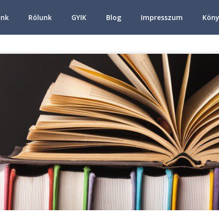
ink
Rólunk
GYIK
Blog
Impresszum
Köny