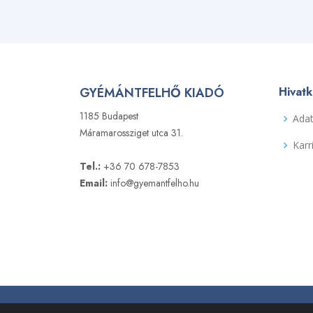
GYÉMÁNTFELHŐ KIADÓ
Hivat
1185 Budapest
Adat
Máramarossziget utca 31.
Karr
Tel.:
+36 70 678-7853
Email:
info@gyemantfelho.hu