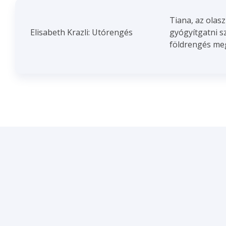
Tiana, az olas
Elisabeth Krazli: Utórengés
gyógyítgatni sz
földrengés megf