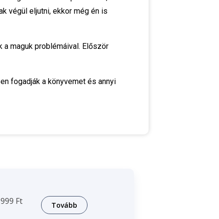
k végül eljutni, ekkor még én is
ők a maguk problémáival. Először
sen fogadják a könyvemet és annyi
999 Ft
Tovább