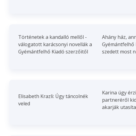
Történetek a kandalló mellől -
Ahány ház, ann
válogatott karácsonyi novellák a
Gyémántfelhő 
Gyémántfelhő Kiadó szerzőitől
szedett most né
Karina úgy érz
Elisabeth Krazli: Úgy táncolnék
partneréről ki
veled
akarják utasíta