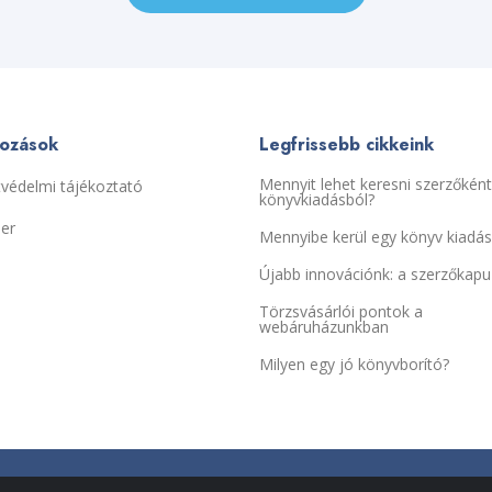
kozások
Legfrissebb cikkeink
Mennyit lehet keresni szerzőként
védelmi tájékoztató
könyvkiadásból?
ier
Mennyibe kerül egy könyv kiadá
Újabb innovációnk: a szerzőkapu
Törzsvásárlói pontok a
webáruházunkban
Milyen egy jó könyvborító?