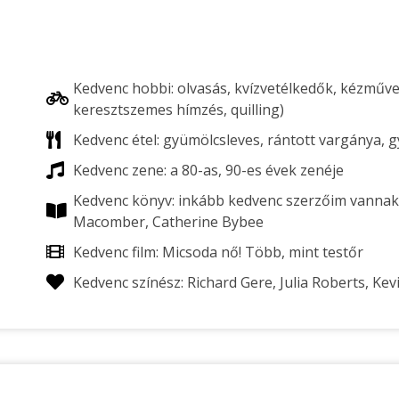
Kedvenc hobbi: olvasás, kvízvetélkedők, kézműve
keresztszemes hímzés, quilling)
Kedvenc étel: gyümölcsleves, rántott vargánya, 
Kedvenc zene: a 80-as, 90-es évek zenéje
Kedvenc könyv: inkább kedvenc szerzőim vannak p
Macomber, Catherine Bybee
Kedvenc film: Micsoda nő! Több, mint testőr
Kedvenc színész: Richard Gere, Julia Roberts, Ke