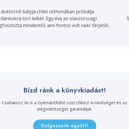
z doktornő bátyja chilei otthonában próbálja
ilánkokra tört lelkét. Egy éve az olaszországi
5
osztotta mindentől, ami fontos volt neki: férjétől...
Bízd ránk a könyvkiadást!
Csatlakozz te is a Gyémántfelhő szerzőihez! A minőséget és az
elégedettséget garantáljuk.
Dolgozzunk együtt!