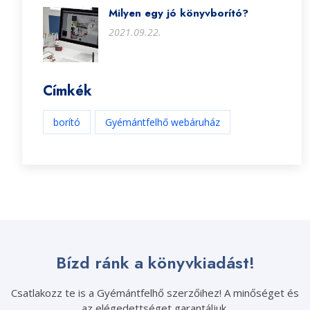
Milyen egy jó könyvborító?
2021.09.22.
Címkék
borító
Gyémántfelhő webáruház
Bízd ránk a könyvkiadást!
Csatlakozz te is a Gyémántfelhő szerzőihez! A minőséget és
az elégedettséget garantáljuk.