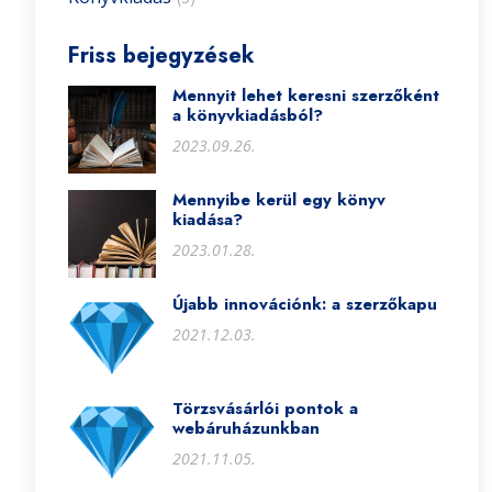
Friss bejegyzések
Mennyit lehet keresni szerzőként
a könyvkiadásból?
2023.09.26.
Mennyibe kerül egy könyv
kiadása?
2023.01.28.
Újabb innovációnk: a szerzőkapu
2021.12.03.
Törzsvásárlói pontok a
webáruházunkban
2021.11.05.