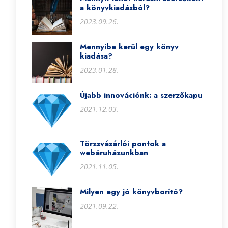
a könyvkiadásból?
2023.09.26.
Mennyibe kerül egy könyv
kiadása?
2023.01.28.
Újabb innovációnk: a szerzőkapu
2021.12.03.
Törzsvásárlói pontok a
webáruházunkban
2021.11.05.
Milyen egy jó könyvborító?
2021.09.22.