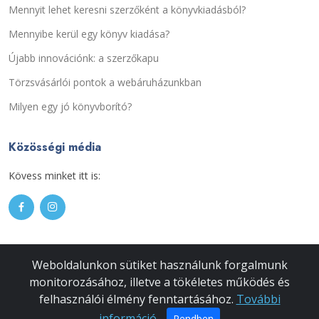
Mennyit lehet keresni szerzőként a könyvkiadásból?
Mennyibe kerül egy könyv kiadása?
Újabb innovációnk: a szerzőkapu
Törzsvásárlói pontok a webáruházunkban
Milyen egy jó könyvborító?
Közösségi média
Kövess minket itt is:
Weboldalunkon sütiket használunk forgalmunk
monitorozásához, illetve a tökéletes működés és
© Copyright 2026
Gyémántfelhő Kiadó
. Minden jog fenntartva.
felhasználói élmény fenntartásához.
További
információ
Rendben