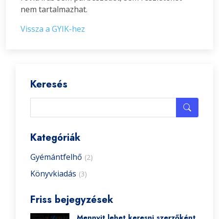
nem tartalmazhat.
Vissza a GYIK-hez
Keresés
Kategóriák
Gyémántfelhő
(2)
Könyvkiadás
(3)
Friss bejegyzések
Mennyit lehet keresni szerzőként