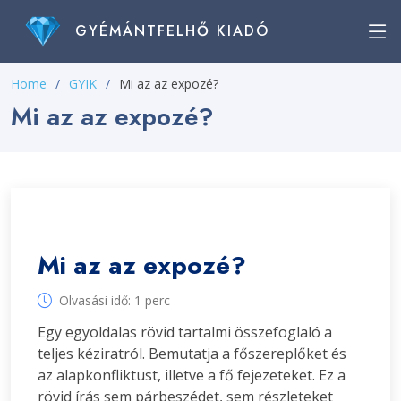
GYÉMÁNTFELHŐ KIADÓ
Home
GYIK
Mi az az expozé?
Mi az az expozé?
Mi az az expozé?
Olvasási idő: 1 perc
Egy egyoldalas rövid tartalmi összefoglaló a
teljes kéziratról. Bemutatja a főszereplőket és
az alapkonfliktust, illetve a fő fejezeteket. Ez a
rövid írás sem párbeszédet, sem részleteket